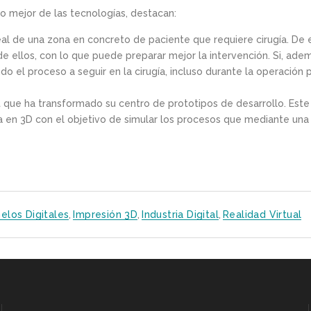
lo mejor de las tecnologías, destacan:
 real de una zona en concreto de paciente que requiere cirugía. De
e ellos, con lo que puede preparar mejor la intervención. Si, ad
ndo el proceso a seguir en la cirugía, incluso durante la operación
t que ha transformado su centro de prototipos de desarrollo. Este
iva en 3D con el objetivo de simular los procesos que mediante una
los Digitales
,
Impresión 3D
,
Industria Digital
,
Realidad Virtual