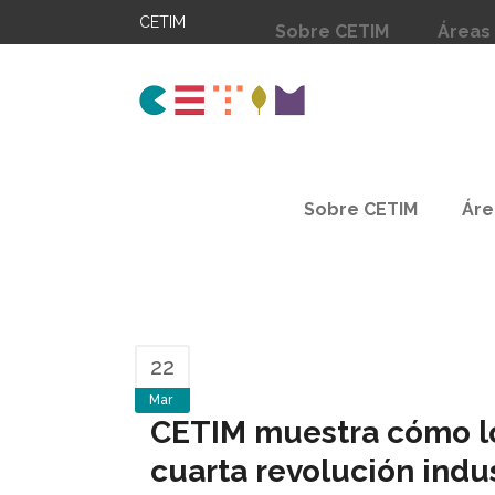
CETIM
Sobre CETIM
Áreas
Sobre CETIM
Áre
22
Mar
CETIM muestra cómo los
cuarta revolución indus