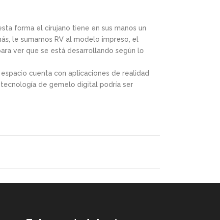
 esta forma el cirujano tiene en sus manos un
emás, le sumamos RV al modelo impreso, el
 para ver que se está desarrollando según lo
 espacio cuenta con aplicaciones de realidad
 tecnología de gemelo digital podría ser