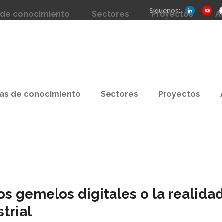
Síguenos:
 de conocimiento
Sectores
Proyectos
A
as de conocimiento
Sectores
Proyectos
 gemelos digitales o la realidad 
trial