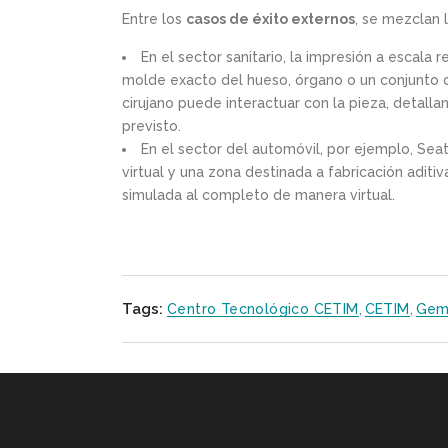
Entre los
casos de éxito externos
, se mezclan 
En el sector sanitario, la impresión a escala
molde exacto del hueso, órgano o un conjunto d
cirujano puede interactuar con la pieza, detalla
previsto.
En el sector del automóvil, por ejemplo, Sea
virtual y una zona destinada a fabricación adit
simulada al completo de manera virtual.
Tags:
Centro Tecnológico CETIM
,
CETIM
,
Geme