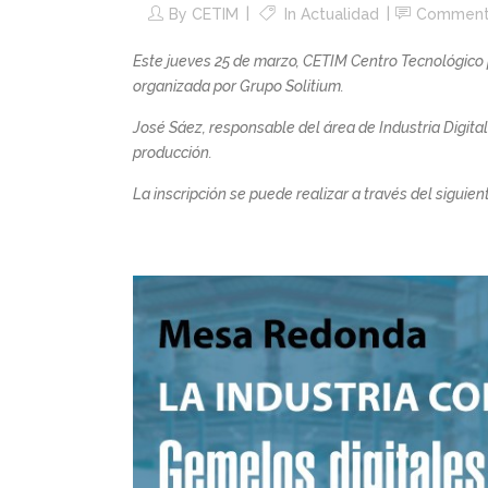
By
CETIM
In
Actualidad
Comment
Este jueves 25 de marzo, CETIM Centro Tecnológico p
organizada por Grupo Solitium.
José Sáez, responsable del área de Industria Digital
producción.
La inscripción se puede realizar a través del siguie