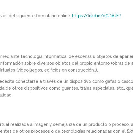
vés del siguiente formulario online:
https://lnkd.in/dGDAJFP
o mediante tecnología informática, de escenas u objetos de aparien
a información sobre diversos objetos del propio entorno (obras de
tuales (videojuegos, edificios en construcción…).
necesita conectarse a través de un dispositivo como gafas o casco
da de otros dispositivos como guantes, trajes especiales, etc., q
alidad.
virtual realizada a imagen y semejanza de un producto o proceso, a
ientes de otros procesos o de tecnologías relacionadas con el
Big