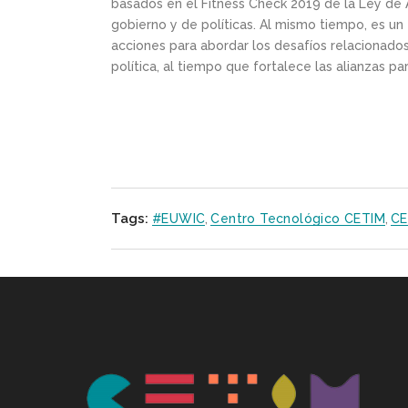
basados en el Fitness Check 2019 de la Ley de 
gobierno y de políticas. Al mismo tiempo, es un 
acciones para abordar los desafíos relacionados
política, al tiempo que fortalece las alianzas pa
Tags:
#EUWIC
,
Centro Tecnológico CETIM
,
CE