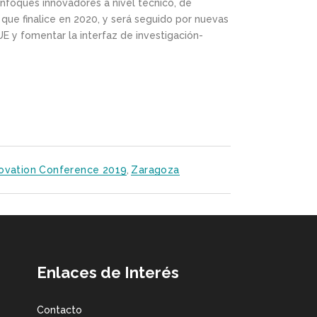
nfoques innovadores a nivel técnico, de
 que finalice en 2020, y será seguido por nuevas
E y fomentar la interfaz de investigación-
ovation Conference 2019
,
Zaragoza
Enlaces de Interés
Contacto