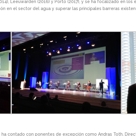
014), Leeuwarden (2016) y Porto (2017), y se ha focalizado en los
ón en el sector del agua y superar las principales barreras existen
ce ha contado con ponentes de excepción como Andras Toth, Direct