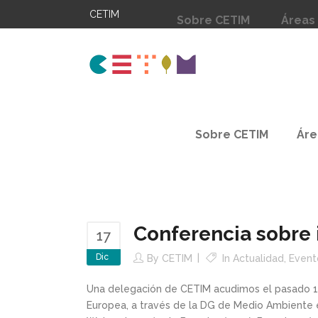
CETIM
Sobre CETIM
Áreas
Sobre CETIM
Áre
Conferencia sobre 
17
Dic
By
CETIM
In
Actualidad
,
Event
Una delegación de CETIM acudimos el pasado 12
Europea, a través de la DG de Medio Ambiente e