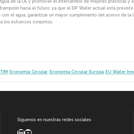
Agua de la UE y promover el intercambio de mejores prácticas y e
trampolín hacia el futuro, ya que el EIP Water actual está previsto
 con el agua, garantizar un mayor cumplimiento del acervo de la U
ra los esfuerzos conjuntos.
TIM
,
Economía Circular
,
Economía Circular Europa
,
EU Water Inn
Síguenos en nuestras redes sociales
LinkedIn
YouTube