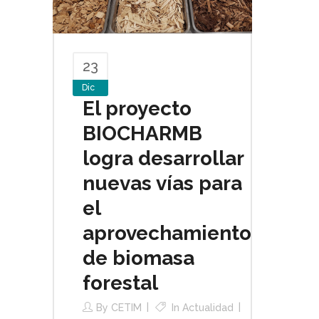
23
Dic
El proyecto
BIOCHARMB
logra desarrollar
nuevas vías para
el
aprovechamiento
de biomasa
forestal
By
CETIM
In
Actualidad