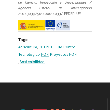
de Ciencia, Innovación y Universidades /
Agencia Estatal de Investigación
/10.13039/501100011033/ FEDER, UE
Tags:
Agricultura
,
CETIM
,
CETIM Centro
Tecnológico
,
I+D+i
,
Proyectos I+D+i
,
Sostenibilidad