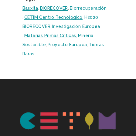
Bauxita
,
BIORECOVER
,
Biorrecuperación
,
CETIM Centro Tecnológico
,
H2020
BIORECOVER
,
Investigación Europea
,
Materias Primas Críticas
,
Minería
Sostenible
,
Proyecto Europea
,
Tierras
Raras