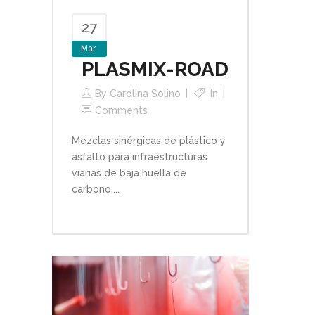
27
Mar
PLASMIX-ROAD
By
Carolina Solino
In
Comments
Mezclas sinérgicas de plástico y
asfalto para infraestructuras
viarias de baja huella de
carbono....