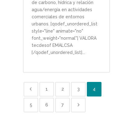
de carbono, hídrica y relación
agua/energía en actividades
comerciales de entornos
urbanos. [qodef_unordered_list
style="line" animate="no"
font_weight="normal"] VALORA
tecdesof EMALCSA
[/qodef_unordered_list]...
1
2
3
4
5
6
7