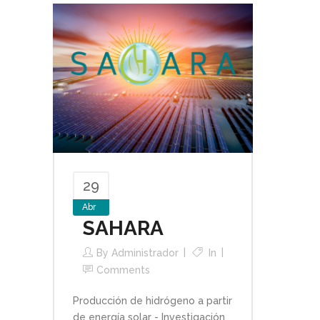
29
Abr
SAHARA
By
Administrador
In
Comments
Producción de hidrógeno a partir
de energía solar - Investigación