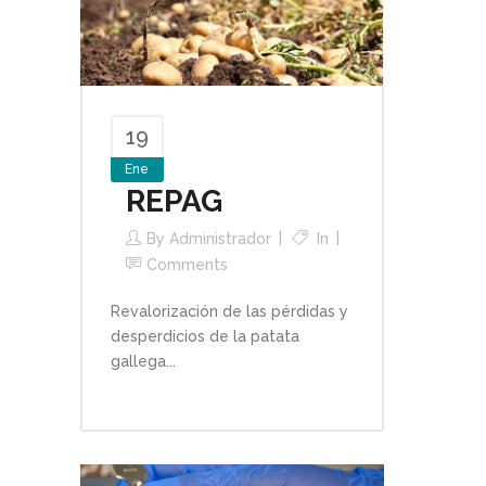
19
Ene
REPAG
By
Administrador
In
Comments
Revalorización de las pérdidas y
desperdicios de la patata
gallega...