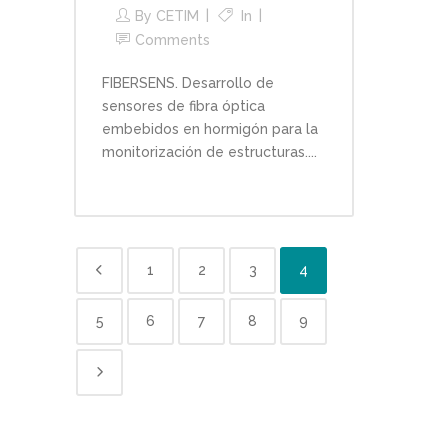
By
CETIM
In
Comments
FIBERSENS. Desarrollo de
sensores de fibra óptica
embebidos en hormigón para la
monitorización de estructuras....
1
2
3
4
5
6
7
8
9