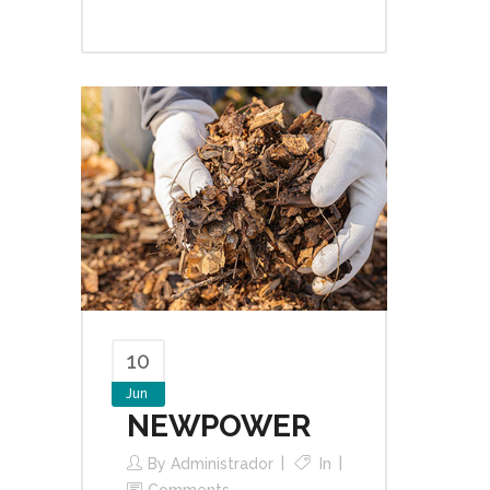
10
Jun
NEWPOWER
By
Administrador
In
Comments