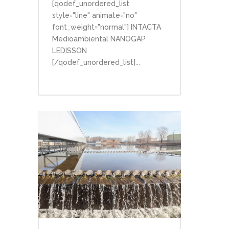
[qodef_unordered_list
style="line" animate="no"
font_weight="normal"] INTACTA
Medioambiental NANOGAP
LEDISSON
[/qodef_unordered_list]...