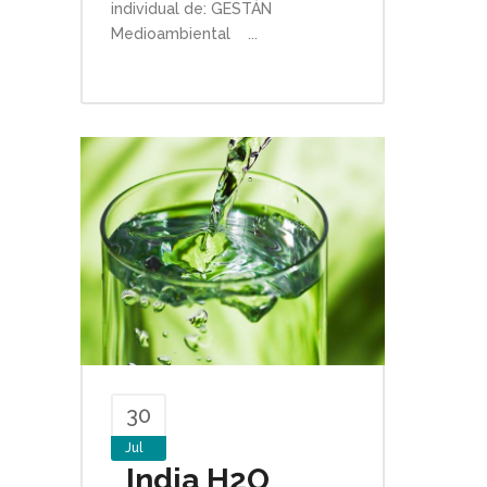
individual de: GESTÁN
Medioambiental ...
30
Jul
India H2O