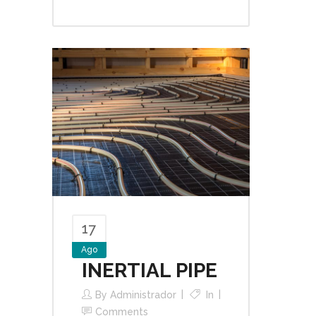
17
Ago
INERTIAL PIPE
By
Administrador
In
Comments