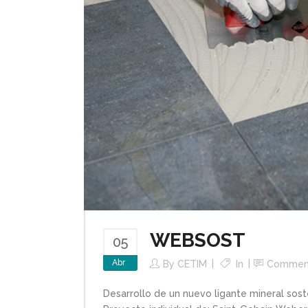
WEBSOST
05
Abr
By
CETIM
In
Commen
Desarrollo de un nuevo ligante mineral sost