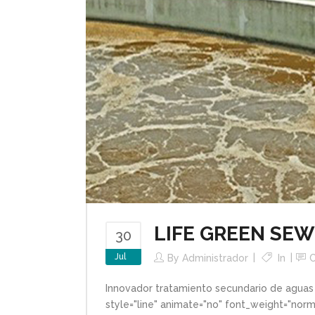
LIFE GREEN SE
30
Jul
By
Administrador
In
Innovador tratamiento secundario de aguas
style="line" animate="no" font_weight="no