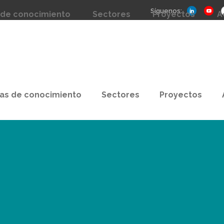
Síguenos:
 de conocimiento
Sectores
Proyectos
A
as de conocimiento
Sectores
Proyectos