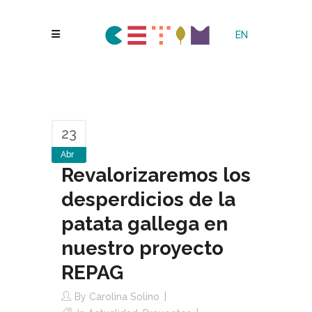
EN
23
Abr
Revalorizaremos los
desperdicios de la
patata gallega en
nuestro proyecto
REPAG
By
Carolina Solino