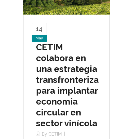
14
May
CETIM
colabora en
una estrategia
transfronteriza
para implantar
economía
circular en
sector vinícola
By
CETIM