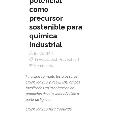
potencial
como
precursor
sostenible para
química
industrial
By
CETIM
In
Actualidad
,
Proyectos
Comments
Finalizan con éxito los proyectos
LIGNOPRIZED y REDEFINE, ambos
focalizados en la obtención de
productos de alto valor añadido a
partir de lignina.
LIGNOPRIZED ha introducido