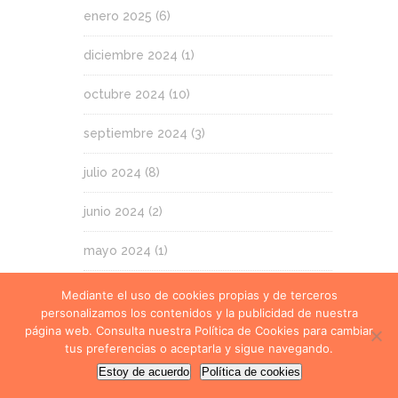
enero 2025
(6)
diciembre 2024
(1)
octubre 2024
(10)
septiembre 2024
(3)
julio 2024
(8)
junio 2024
(2)
mayo 2024
(1)
abril 2024
(10)
Mediante el uso de cookies propias y de terceros
personalizamos los contenidos y la publicidad de nuestra
marzo 2024
(1)
página web. Consulta nuestra Política de Cookies para cambiar
tus preferencias o aceptarla y sigue navegando.
febrero 2024
(1)
Estoy de acuerdo
Política de cookies