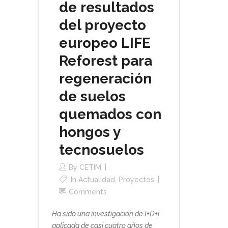
de resultados
del proyecto
europeo LIFE
Reforest para
regeneración
de suelos
quemados con
hongos y
tecnosuelos
By
CETIM
In
Actualidad
,
Proyectos
Comments
Ha sido una investigación de I+D+i
aplicada de casi cuatro años de