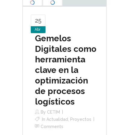
25
Abr
Gemelos
Digitales como
herramienta
clave en la
optimización
de procesos
logísticos
By
CETIM
In
Actualidad
,
Proyectos
Comments