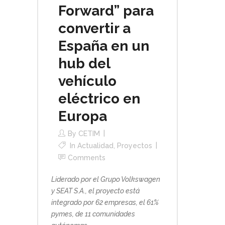
Forward” para
convertir a
España en un
hub del
vehículo
eléctrico en
Europa
By
CETIM
In
Actualidad
,
Proyectos
Comments
Liderado por el Grupo Volkswagen
y SEAT S.A., el proyecto está
integrado por 62 empresas, el 61%
pymes, de 11 comunidades