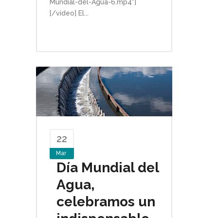
Mundial-del-Agua-6.mp4"]
[/video] El...
22
Mar
Día Mundial del
Agua,
celebramos un