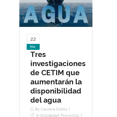
22
Mar
Tres
investigaciones
de CETIM que
aumentarán la
disponibilidad
del agua
By
Carolina Solino
In
Actualidad
,
Proyectos