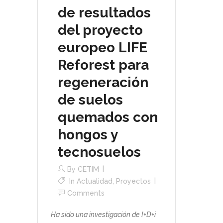
de resultados
del proyecto
europeo LIFE
Reforest para
regeneración
de suelos
quemados con
hongos y
tecnosuelos
By
CETIM
In
Actualidad
,
Proyectos
Comments
Ha sido una investigación de I+D+i