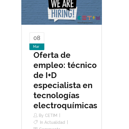
08
Mar
Oferta de
empleo: técnico
de I+D
especialista en
tecnologías
electroquímicas
By
CETIM
In
Actualidad