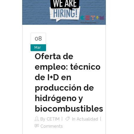
08
Mar
Oferta de
empleo: técnico
de I+D en
producción de
hidrógeno y
biocombustibles
By
CETIM
In
Actualidad
Comments