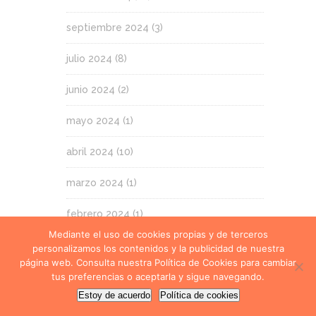
septiembre 2024
(3)
julio 2024
(8)
junio 2024
(2)
mayo 2024
(1)
abril 2024
(10)
marzo 2024
(1)
febrero 2024
(1)
Mediante el uso de cookies propias y de terceros
enero 2024
(8)
personalizamos los contenidos y la publicidad de nuestra
página web. Consulta nuestra Política de Cookies para cambiar
noviembre 2023
(2)
tus preferencias o aceptarla y sigue navegando.
Estoy de acuerdo
Política de cookies
octubre 2023
(6)