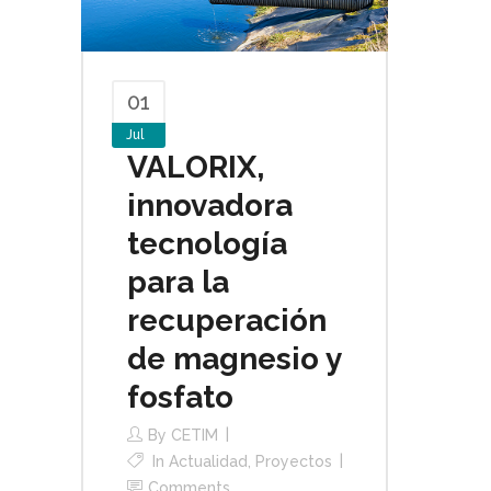
01
Jul
VALORIX,
innovadora
tecnología
para la
recuperación
de magnesio y
fosfato
By
CETIM
In
Actualidad
,
Proyectos
Comments