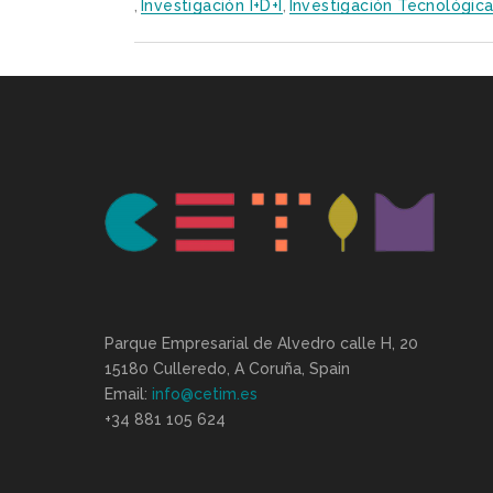
,
Investigación I+D+i
,
Investigación Tecnológic
Parque Empresarial de Alvedro calle H, 20
15180 Culleredo, A Coruña, Spain
Email:
info@cetim.es
+34 881 105 624