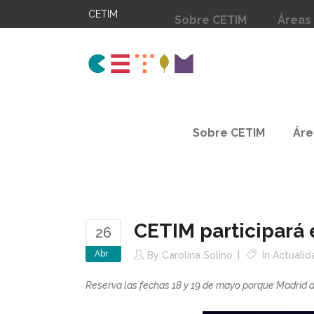
CETIM
Sobre CETIM
Áreas
Sobre CETIM
Áre
CETIM participará 
26
Abr
By
Carolina Solino
In
Actualid
Reserva las fechas 18 y 19 de mayo porque Madrid a