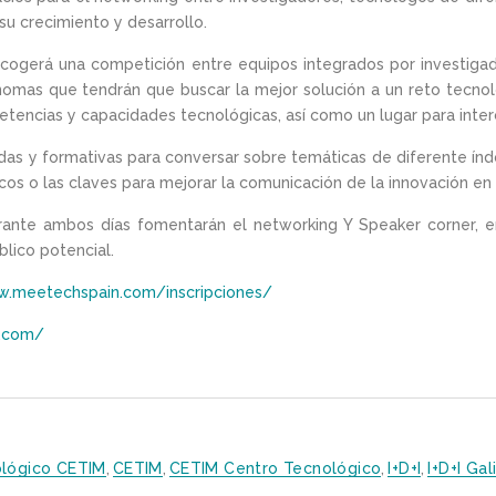
su crecimiento y desarrollo.
acogerá una competición entre equipos integrados por investiga
omas que tendrán que buscar la mejor solución a un reto tecno
petencias y capacidades tecnológicas, así como un lugar para inte
ndas y formativas para conversar sobre temáticas de diferente ín
cos o las claves para mejorar la comunicación de la innovación en e
urante ambos días fomentarán el networking Y Speaker corner, e
blico potencial.
w.meetechspain.com/inscripciones/
n.com/
ológico CETIM
,
CETIM
,
CETIM Centro Tecnológico
,
I+D+i
,
I+D+i Gal