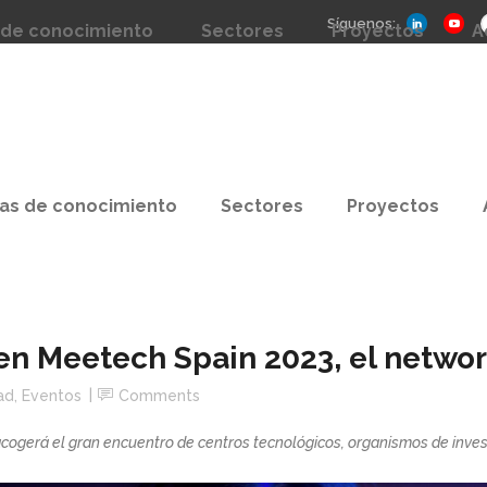
Síguenos:
 de conocimiento
Sectores
Proyectos
A
as de conocimiento
Sectores
Proyectos
en Meetech Spain 2023, el networ
ad
,
Eventos
Comments
cogerá el gran encuentro de centros tecnológicos, organismos de inves