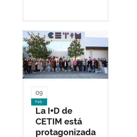
09
Feb
La I+D de
CETIM está
protagonizada