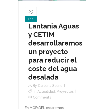
23
Ene
Lantania Aguas
y CETIM
desarrollaremos
un proyecto
para reducir el
coste del agua
desalada
By
Carolina Solino
In
Actualidad
,
Proyectos
Comments
En MOFsDEL crearemos