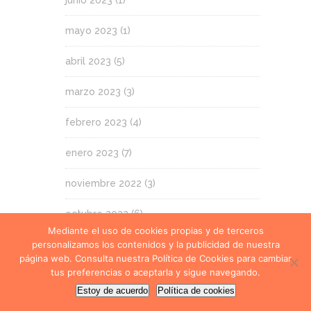
junio 2023
(1)
mayo 2023
(1)
abril 2023
(5)
marzo 2023
(3)
febrero 2023
(4)
enero 2023
(7)
noviembre 2022
(3)
octubre 2022
(6)
Mediante el uso de cookies propias y de terceros
personalizamos los contenidos y la publicidad de nuestra
septiembre 2022
(2)
página web. Consulta nuestra Política de Cookies para cambiar
tus preferencias o aceptarla y sigue navegando.
julio 2022
(3)
Estoy de acuerdo
Política de cookies
junio 2022
(3)