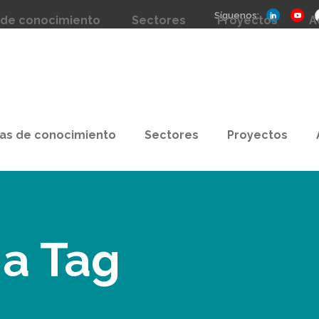
Síguenos:
 de conocimiento
Sectores
Proyectos
A
as de conocimiento
Sectores
Proyectos
ia Tag