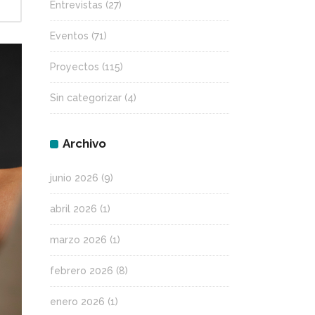
Entrevistas
(27)
Eventos
(71)
Proyectos
(115)
Sin categorizar
(4)
Archivo
junio 2026
(9)
abril 2026
(1)
marzo 2026
(1)
febrero 2026
(8)
enero 2026
(1)