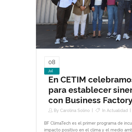
08
Jul
En CETIM celebramos
para establecer siner
con Business Factor
By
Carolina Solino
In
Actualidad
BF ClimaTech es el primer programa de incu
impacto positivo en el clima y el medio amb