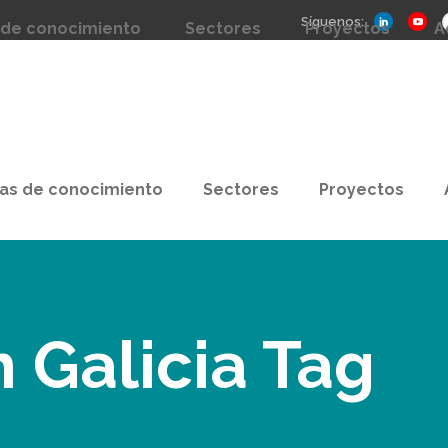
Síguenos:
 de conocimiento
Sectores
Proyectos
A
as de conocimiento
Sectores
Proyectos
 Galicia Tag