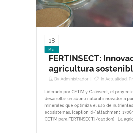
18
Mar
FERTINSECT: Innovac
agricultura sostenib
By
Administrador
In
Actualidad
,
P
Liderado por CETIM y Galinsect, el proyecto
desarrollar un abono natural innovador a part
minerales que optimiza el uso de nutrientes,
ecosistemas. [caption id="attachment_17083
CETIM para FERTINSECT.[/caption] La agricu