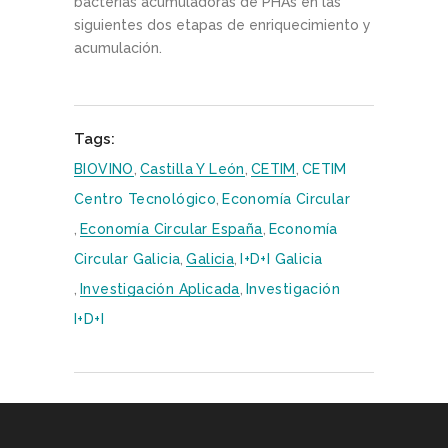
bacterias acumuladoras de PHAs en las
siguientes dos etapas de enriquecimiento y
acumulación.
Tags:
BIOVINO
,
Castilla Y León
,
CETIM
,
CETIM
Centro Tecnológico
,
Economía Circular
,
Economía Circular España
,
Economía
Circular Galicia
,
Galicia
,
I+D+i Galicia
,
Investigación Aplicada
,
Investigación
I+D+i