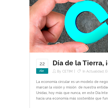
Día de la Tierra,
22
Abr
By
CETIM
In
Actualidad
,
E
La economía circular es un modelo de nego
marcan la visión y misión de nuestra enti
Unidas, hoy más que nunca, en este Día Inte
hacia una economía más sostenible que func